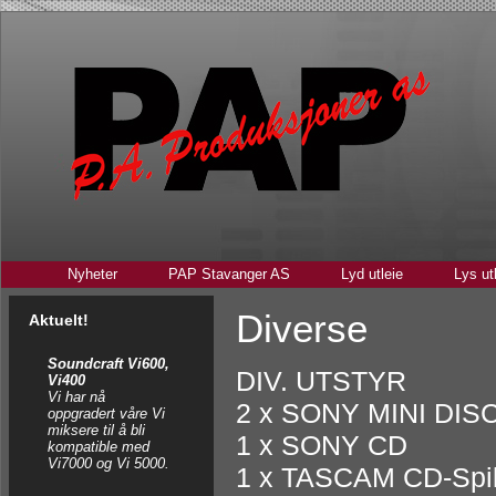
Nyheter
PAP Stavanger AS
Lyd utleie
Lys ut
Diverse
Aktuelt!
Soundcraft Vi600,
DIV. UTSTYR
Vi400
Vi har nå
2 x SONY MINI DIS
oppgradert våre Vi
miksere til å bli
1 x SONY CD
kompatible med
Vi7000 og Vi 5000.
1 x TASCAM CD-Spil