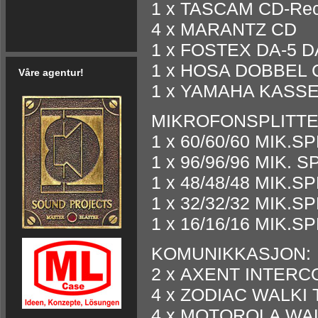
1 x TASCAM CD-Rec
4 x MARANTZ CD
1 x FOSTEX DA-5 D
Vi har 2 x Pioneer
d&b V series har fått et
MIDAS Pro-X
Grand MA 2
CDJ2000Nexus og
nytt medelem V7P og
1 x HOSA DOBBEL 
Vi oppgraderer vår
FULL-SIZE
DJM800Nexus til utleie.
V10P. Dette er en point
Våre agentur!
Pro-9 til Pro-X.
Som den første i
source kasse med 2 x
1 x YAMAHA KASSE
Norge, kan vi nå
10", 1 x 8" og 1 x 3"
levere GrandMA 2
med enormt outputt i
Full Size for utleie.
forhold til størrelse og
MIKROFONSPLITTE
vekt.
1 x 60/60/60 MIK.SP
1 x 96/96/96 MIK. S
1 x 48/48/48 MIK.SP
1 x 32/32/32 MIK.SP
1 x 16/16/16 MIK.SP
KOMUNIKKASJON:
2 x AXENT INTER
4 x ZODIAC WALKI 
4 x MOTOROLA WAL