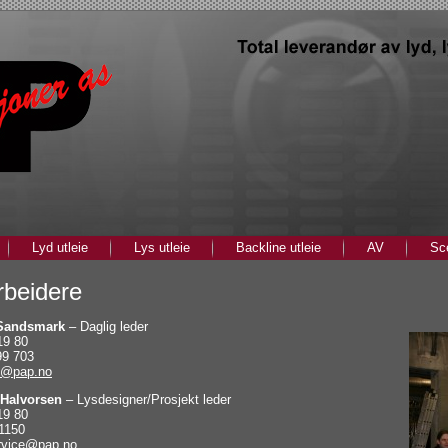
Lyd utleie
Lys utleie
Backline utleie
AV
Sce
beidere
 Sandsmark
– Daglig leder
19 80
99 703
s@pap.no
 Halvorsen
– Lysdesigner/Prosjekt leder
19 80
1150
rvice@pap.no