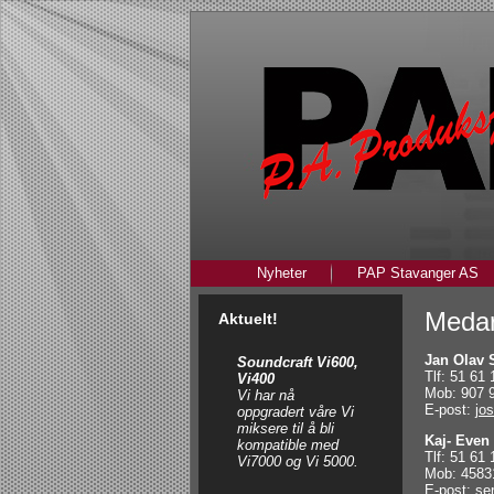
Nyheter
PAP Stavanger AS
Medar
Aktuelt!
Jan Olav
Soundcraft Vi600,
Tlf: 51 61 
Vi400
Mob: 907 
Vi har nå
E-post:
jo
oppgradert våre Vi
miksere til å bli
Kaj- Even
kompatible med
Tlf: 51 61 
Vi7000 og Vi 5000.
Mob: 4583
E-post:
se