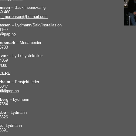
ensen
– Backlineansvarlig
59 460
m_mortensen@hotmail.com
assen
– Lydmann/Salg/Installasjon
1160
e@pap.no
andsmark
– Medarbeider
3733
elvær
– Lyd / Lystekniker
4069
p.no
CERE:
ærheim
– Prosjekt leder
6047
etil@pap.no
berg
– Lydmann
7584
ebø
– Lydmann
6626
ee-
Lydmann
3691