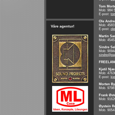
Tom Mort
Mob: 984 
E-post:
to
Vi har 2 x Pioneer
d&b V series har fått et
MIDAS Pro-X
Grand MA 2
Ole Andre
CDJ2000Nexus og
nytt medelem V7P og
Vi oppgraderer vår
FULL-SIZE
Mob: 4583
DJM800Nexus til utleie.
V10P. Dette er en point
Våre agentur!
Pro-9 til Pro-X.
Som den første i
E-post:
ol
source kasse med 2 x
Norge, kan vi nå
10", 1 x 8" og 1 x 3"
levere GrandMA 2
Martin S
med enormt outputt i
Full Size for utleie.
Mob: 4545
forhold til størrelse og
vekt.
Sindre S
Mob: 9094
sindre@pa
FREELAN
Kjetil Nj
Mob: 4763
E-post:
kj
Morten By
Mob. 9798
Frank Øst
Mob: 9162
Øystein R
Mob. 9054