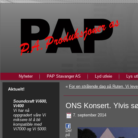
Nyheter
PAP Stavanger AS
Lyd utleie
Lys ut
«
For en strålende dag på Ruten. Vi lever
Aktuelt!
Soundcraft Vi600,
ONS Konsert. Ylvis sørg
Vi400
Vi har nå
oppgradert våre Vi
7. september 2014
miksere til å bli
kompatible med
Vi7000 og Vi 5000.
Del
på